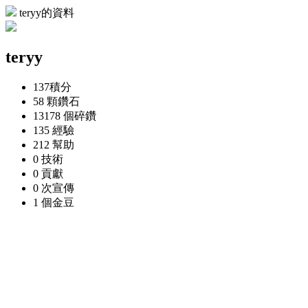
teryy的資料
teryy
137
積分
58 顆
鑽石
13178 個
碎鑽
135
經驗
212
幫助
0
技術
0
貢獻
0 次
宣傳
1 個
金豆