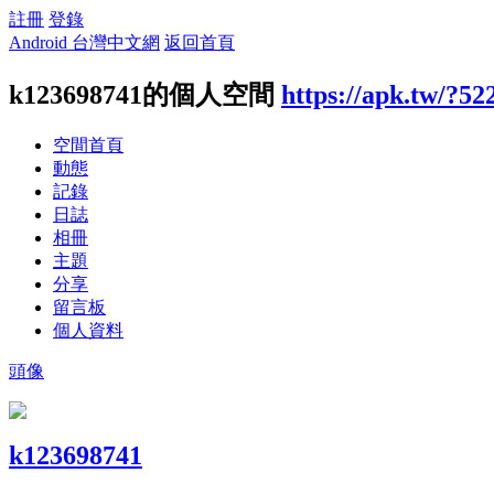
註冊
登錄
Android 台灣中文網
返回首頁
k123698741的個人空間
https://apk.tw/?52
空間首頁
動態
記錄
日誌
相冊
主題
分享
留言板
個人資料
頭像
k123698741