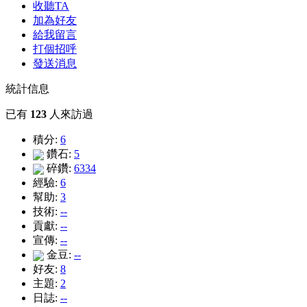
收聽TA
加為好友
給我留言
打個招呼
發送消息
統計信息
已有
123
人來訪過
積分:
6
鑽石:
5
碎鑽:
6334
經驗:
6
幫助:
3
技術:
--
貢獻:
--
宣傳:
--
金豆:
--
好友:
8
主題:
2
日誌:
--