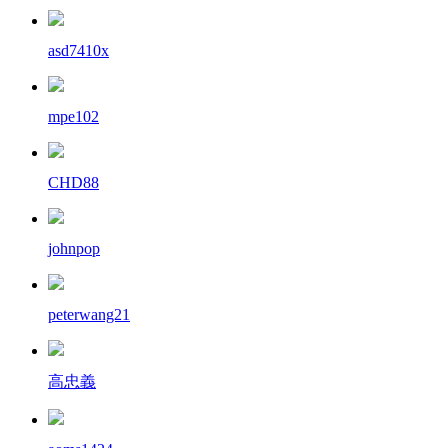
asd7410x
mpe102
CHD88
johnpop
peterwang21
高忠義