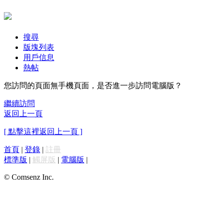
搜尋
版塊列表
用戶信息
熱帖
您訪問的頁面無手機頁面，是否進一步訪問電腦版？
繼續訪問
返回上一頁
[ 點擊這裡返回上一頁 ]
首頁
|
登錄
|
註冊
標準版
|
觸屏版
|
電腦版
|
© Comsenz Inc.