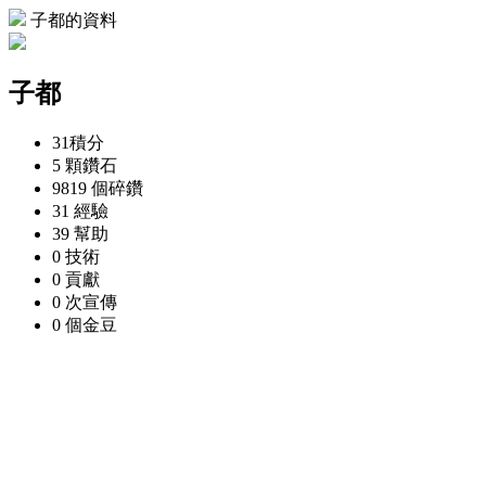
子都的資料
子都
31
積分
5 顆
鑽石
9819 個
碎鑽
31
經驗
39
幫助
0
技術
0
貢獻
0 次
宣傳
0 個
金豆