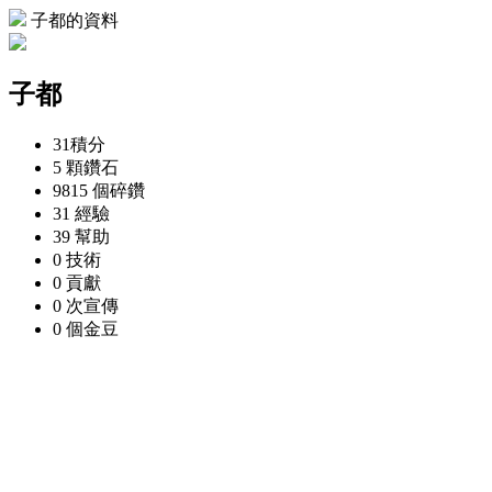
子都的資料
子都
31
積分
5 顆
鑽石
9815 個
碎鑽
31
經驗
39
幫助
0
技術
0
貢獻
0 次
宣傳
0 個
金豆