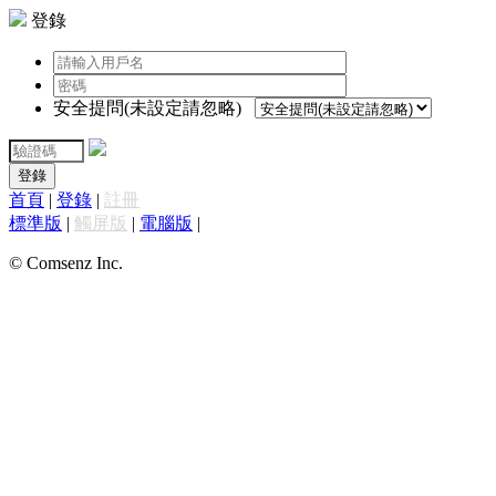
登錄
安全提問(未設定請忽略)
登錄
首頁
|
登錄
|
註冊
標準版
|
觸屏版
|
電腦版
|
© Comsenz Inc.