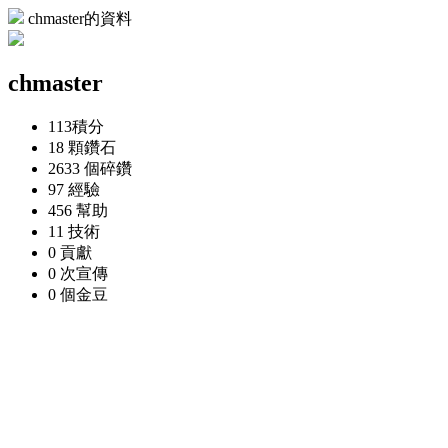
chmaster的資料
chmaster
113
積分
18 顆
鑽石
2633 個
碎鑽
97
經驗
456
幫助
11
技術
0
貢獻
0 次
宣傳
0 個
金豆