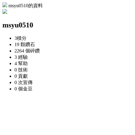
msyu0510的資料
msyu0510
3
積分
19 顆
鑽石
2264 個
碎鑽
3
經驗
4
幫助
0
技術
0
貢獻
0 次
宣傳
0 個
金豆