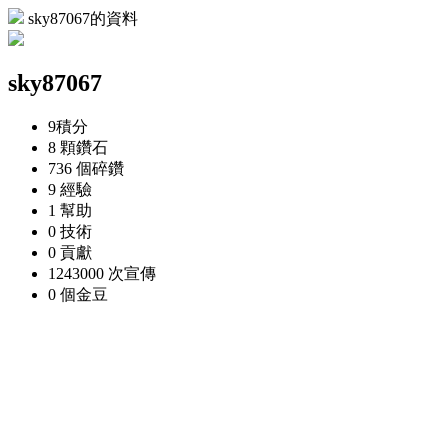
sky87067的資料
sky87067
9
積分
8 顆
鑽石
736 個
碎鑽
9
經驗
1
幫助
0
技術
0
貢獻
1243000 次
宣傳
0 個
金豆