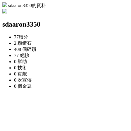
sdaaron3350的資料
sdaaron3350
77
積分
2 顆
鑽石
408 個
碎鑽
77
經驗
0
幫助
0
技術
0
貢獻
0 次
宣傳
0 個
金豆