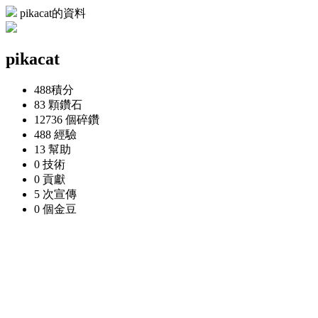
pikacat的資料
pikacat
488
積分
83 顆
鑽石
12736 個
碎鑽
488
經驗
13
幫助
0
技術
0
貢獻
5 次
宣傳
0 個
金豆