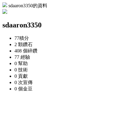
sdaaron3350的資料
sdaaron3350
77
積分
2 顆
鑽石
408 個
碎鑽
77
經驗
0
幫助
0
技術
0
貢獻
0 次
宣傳
0 個
金豆