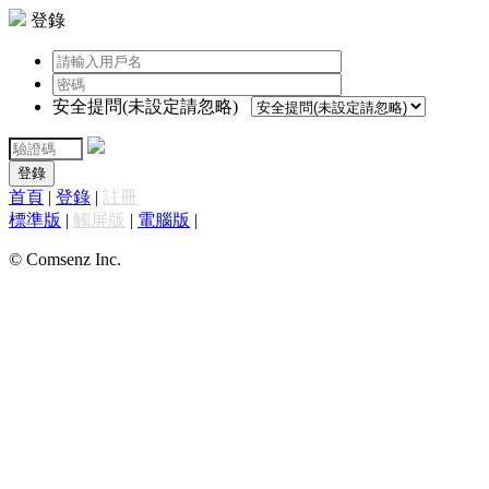
登錄
安全提問(未設定請忽略)
登錄
首頁
|
登錄
|
註冊
標準版
|
觸屏版
|
電腦版
|
© Comsenz Inc.