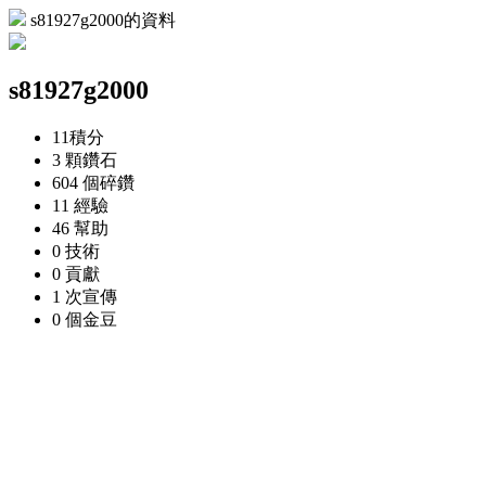
s81927g2000的資料
s81927g2000
11
積分
3 顆
鑽石
604 個
碎鑽
11
經驗
46
幫助
0
技術
0
貢獻
1 次
宣傳
0 個
金豆