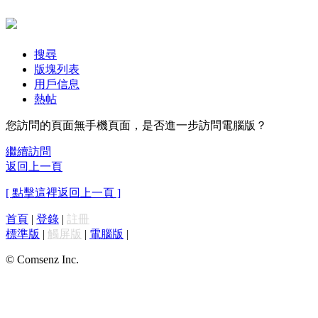
搜尋
版塊列表
用戶信息
熱帖
您訪問的頁面無手機頁面，是否進一步訪問電腦版？
繼續訪問
返回上一頁
[ 點擊這裡返回上一頁 ]
首頁
|
登錄
|
註冊
標準版
|
觸屏版
|
電腦版
|
© Comsenz Inc.