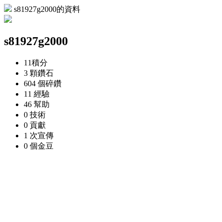
s81927g2000的資料
s81927g2000
11
積分
3 顆
鑽石
604 個
碎鑽
11
經驗
46
幫助
0
技術
0
貢獻
1 次
宣傳
0 個
金豆