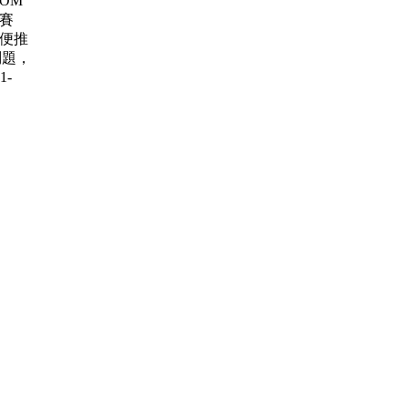
 ROM
大賽
賽 順便推
問題，
1-