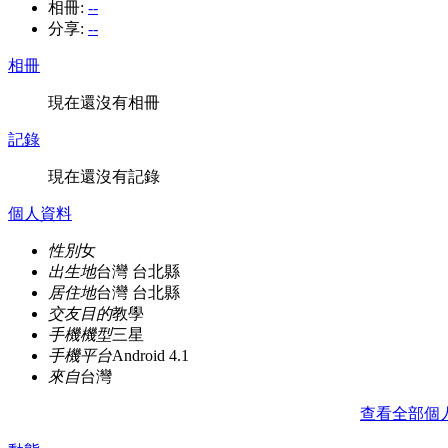
相冊:
--
分享:
--
相冊
現在還沒有相冊
記錄
現在還沒有記錄
個人資料
性別
女
出生地
台灣 台北縣
居住地
台灣 台北縣
交友目的
教學
手機機型
三星
手機平台
Android 4.1
來自
台灣
查看全部個