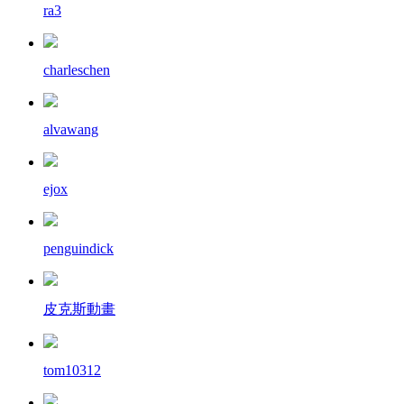
ra3
charleschen
alvawang
ejox
penguindick
皮克斯動畫
tom10312