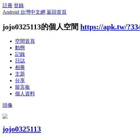
註冊
登錄
Android 台灣中文網
返回首頁
jojo0325113的個人空間
https://apk.tw/?33
空間首頁
動態
記錄
日誌
相冊
主題
分享
留言板
個人資料
頭像
jojo0325113