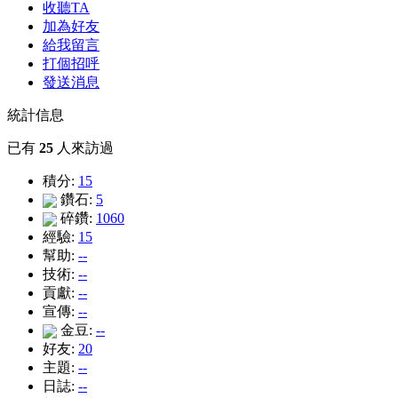
收聽TA
加為好友
給我留言
打個招呼
發送消息
統計信息
已有
25
人來訪過
積分:
15
鑽石:
5
碎鑽:
1060
經驗:
15
幫助:
--
技術:
--
貢獻:
--
宣傳:
--
金豆:
--
好友:
20
主題:
--
日誌:
--