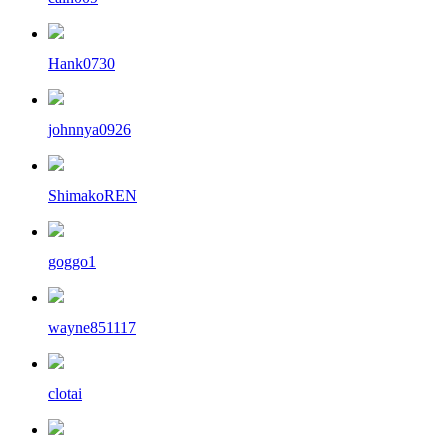
Hank0730
johnnya0926
ShimakoREN
goggo1
wayne851117
clotai