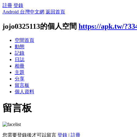
註冊
登錄
Android 台灣中文網
返回首頁
jojo0325113的個人空間
https://apk.tw/?33
空間首頁
動態
記錄
日誌
相冊
主題
分享
留言板
個人資料
留言板
您需要登錄後才可以留言
登錄
|
註冊