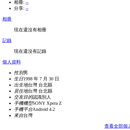
相冊:
--
分享:
--
相冊
現在還沒有相冊
記錄
現在還沒有記錄
個人資料
性別
男
生日
1998 年 7 月 30 日
出生地
台灣 台北縣
居住地
台灣 台北縣
交友目的
認識別人
手機機型
SONY Xpera Z
手機平台
Android 4.2
來自
台灣
查看全部個