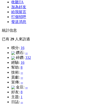
收聽TA
加為好友
給我留言
打個招呼
發送消息
統計信息
已有
29
人來訪過
積分:
16
鑽石:
--
碎鑽:
332
經驗:
16
幫助:
8
技術:
--
貢獻:
--
宣傳:
--
金豆:
--
好友:
8
主題:
1
日誌:
--