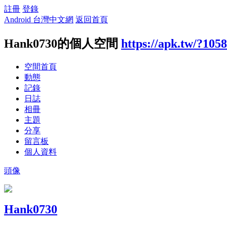
註冊
登錄
Android 台灣中文網
返回首頁
Hank0730的個人空間
https://apk.tw/?105
空間首頁
動態
記錄
日誌
相冊
主題
分享
留言板
個人資料
頭像
Hank0730