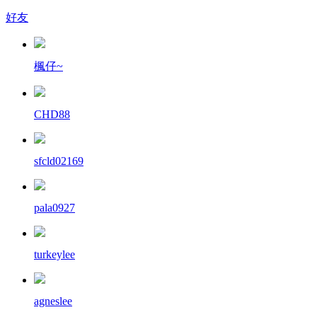
好友
楓仔~
CHD88
sfcld02169
pala0927
turkeylee
agneslee