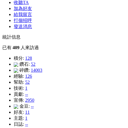
收聽TA
加為好友
給我留言
打個招呼
發送消息
統計信息
已有
409
人來訪過
積分:
128
鑽石:
52
碎鑽:
14003
經驗:
126
幫助:
52
技術:
1
貢獻:
--
宣傳:
2950
金豆:
--
好友:
11
主題:
1
日誌:
--