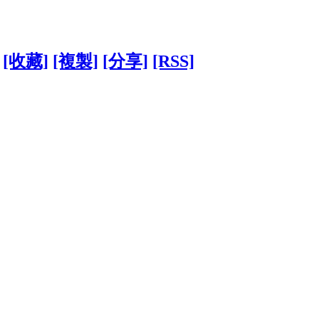
[收藏]
[複製]
[分享]
[RSS]