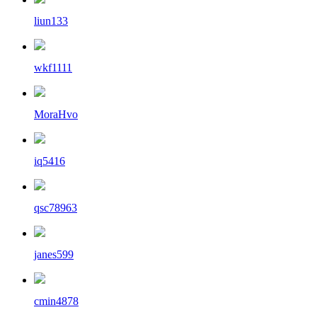
liun133
wkf1111
MoraHvo
iq5416
qsc78963
janes599
cmin4878