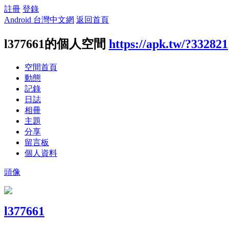
註冊
登錄
Android 台灣中文網
返回首頁
l377661的個人空間
https://apk.tw/?332821
空間首頁
動態
記錄
日誌
相冊
主題
分享
留言板
個人資料
頭像
l377661