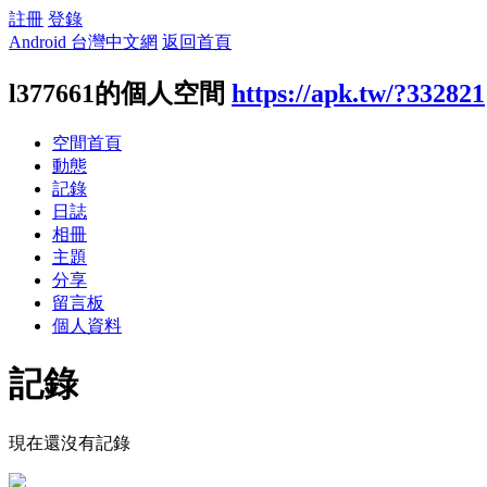
註冊
登錄
Android 台灣中文網
返回首頁
l377661的個人空間
https://apk.tw/?332821
空間首頁
動態
記錄
日誌
相冊
主題
分享
留言板
個人資料
記錄
現在還沒有記錄