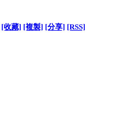
[收藏]
[複製]
[分享]
[RSS]