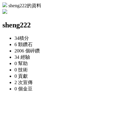
sheng222的資料
sheng222
34
積分
6 顆
鑽石
2006 個
碎鑽
34
經驗
0
幫助
0
技術
0
貢獻
2 次
宣傳
0 個
金豆