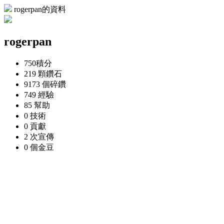
rogerpan的資料
rogerpan
750
積分
219 顆
鑽石
9173 個
碎鑽
749
經驗
85
幫助
0
技術
0
貢獻
2 次
宣傳
0 個
金豆