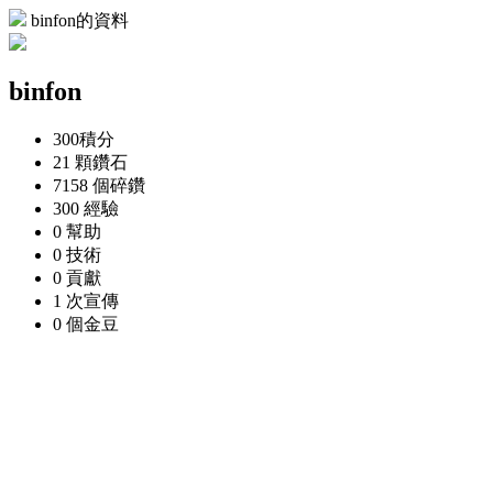
binfon的資料
binfon
300
積分
21 顆
鑽石
7158 個
碎鑽
300
經驗
0
幫助
0
技術
0
貢獻
1 次
宣傳
0 個
金豆