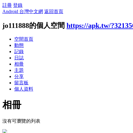
註冊
登錄
Android 台灣中文網
返回首頁
jo111888的個人空間
https://apk.tw/?32135
空間首頁
動態
記錄
日誌
相冊
主題
分享
留言板
個人資料
相冊
沒有可瀏覽的列表