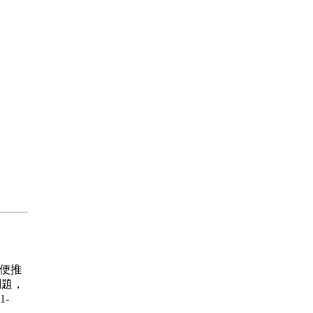
賽 順便推
問題，
1-