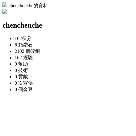
chenchenche的資料
chenchenche
162
積分
6 顆
鑽石
2102 個
碎鑽
162
經驗
0
幫助
0
技術
0
貢獻
0 次
宣傳
0 個
金豆