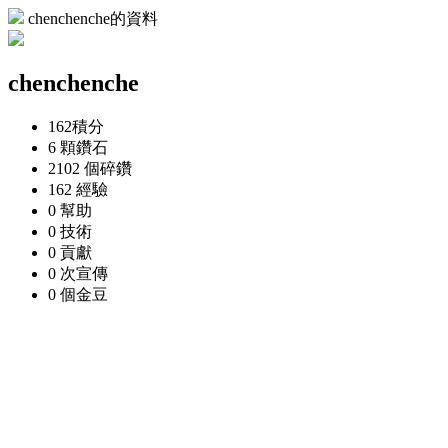
chenchenche的資料
chenchenche
162
積分
6 顆
鑽石
2102 個
碎鑽
162
經驗
0
幫助
0
技術
0
貢獻
0 次
宣傳
0 個
金豆