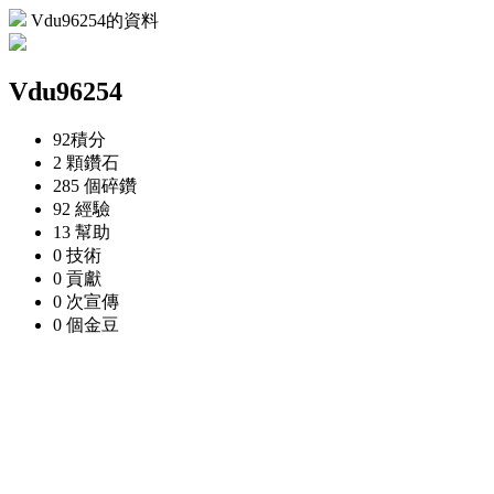
Vdu96254的資料
Vdu96254
92
積分
2 顆
鑽石
285 個
碎鑽
92
經驗
13
幫助
0
技術
0
貢獻
0 次
宣傳
0 個
金豆