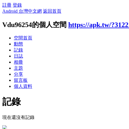
註冊
登錄
Android 台灣中文網
返回首頁
Vdu96254的個人空間
https://apk.tw/?312
空間首頁
動態
記錄
日誌
相冊
主題
分享
留言板
個人資料
記錄
現在還沒有記錄