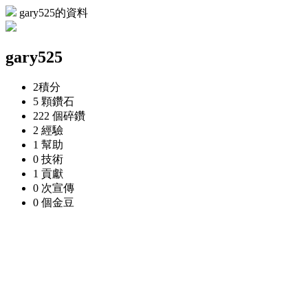
gary525的資料
gary525
2
積分
5 顆
鑽石
222 個
碎鑽
2
經驗
1
幫助
0
技術
1
貢獻
0 次
宣傳
0 個
金豆