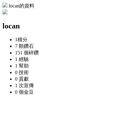
locan的資料
locan
1
積分
7 顆
鑽石
151 個
碎鑽
1
經驗
1
幫助
0
技術
0
貢獻
1 次
宣傳
0 個
金豆