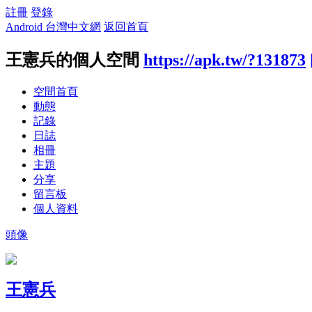
註冊
登錄
Android 台灣中文網
返回首頁
王憲兵的個人空間
https://apk.tw/?131873
空間首頁
動態
記錄
日誌
相冊
主題
分享
留言板
個人資料
頭像
王憲兵