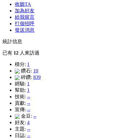
收聽TA
加為好友
給我留言
打個招呼
發送消息
統計信息
已有
12
人來訪過
積分:
1
鑽石:
10
碎鑽:
839
經驗:
1
幫助:
1
技術:
--
貢獻:
--
宣傳:
--
金豆:
--
好友:
4
主題:
--
日誌:
--