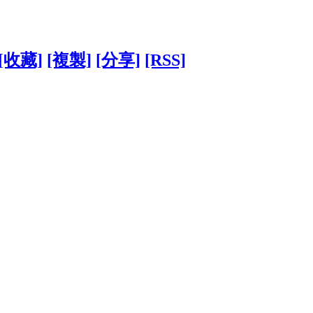
[收藏]
[複製]
[分享]
[RSS]