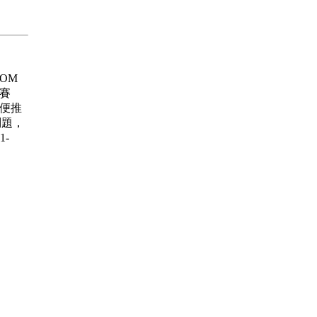
 ROM
大賽
賽 順便推
問題，
1-