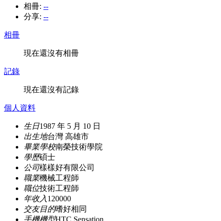
相冊:
--
分享:
--
相冊
現在還沒有相冊
記錄
現在還沒有記錄
個人資料
生日
1987 年 5 月 10 日
出生地
台灣 高雄市
畢業學校
南榮技術學院
學歷
碩士
公司
樣樣好有限公司
職業
機械工程師
職位
技術工程師
年收入
120000
交友目的
嗜好相同
手機機型
HTC Sensation