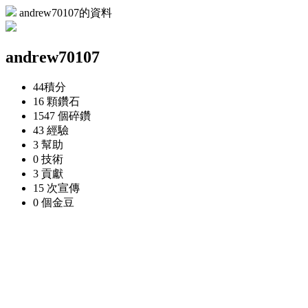
andrew70107的資料
andrew70107
44
積分
16 顆
鑽石
1547 個
碎鑽
43
經驗
3
幫助
0
技術
3
貢獻
15 次
宣傳
0 個
金豆