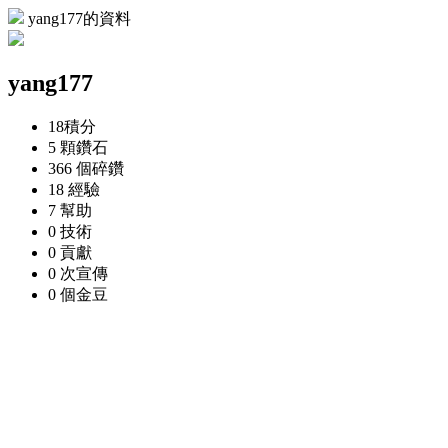
yang177的資料
yang177
18
積分
5 顆
鑽石
366 個
碎鑽
18
經驗
7
幫助
0
技術
0
貢獻
0 次
宣傳
0 個
金豆