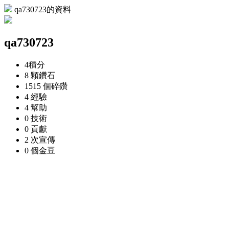
qa730723的資料
qa730723
4
積分
8 顆
鑽石
1515 個
碎鑽
4
經驗
4
幫助
0
技術
0
貢獻
2 次
宣傳
0 個
金豆