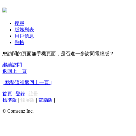
搜尋
版塊列表
用戶信息
熱帖
您訪問的頁面無手機頁面，是否進一步訪問電腦版？
繼續訪問
返回上一頁
[ 點擊這裡返回上一頁 ]
首頁
|
登錄
|
註冊
標準版
|
觸屏版
|
電腦版
|
© Comsenz Inc.