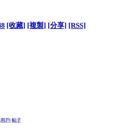
48
[收藏]
[複製]
[分享]
[RSS]
用戶
|
帖子