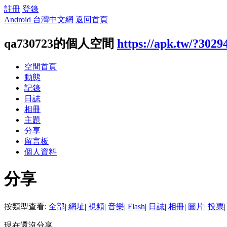
註冊
登錄
Android 台灣中文網
返回首頁
qa730723的個人空間
https://apk.tw/?3029
空間首頁
動態
記錄
日誌
相冊
主題
分享
留言板
個人資料
分享
按類型查看:
全部
|
網址
|
視頻
|
音樂
|
Flash
|
日誌
|
相冊
|
圖片
|
投票
|
現在還沒分享