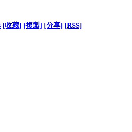
3
[收藏]
[複製]
[分享]
[RSS]