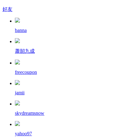
好友
banna
蕭韶九成
freecoupon
jamii
skydreamsnow
yahoo97