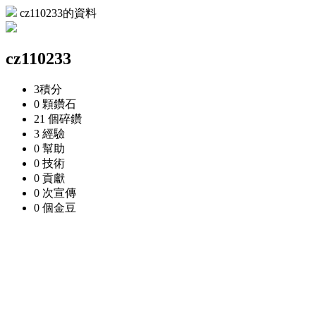
cz110233的資料
cz110233
3
積分
0 顆
鑽石
21 個
碎鑽
3
經驗
0
幫助
0
技術
0
貢獻
0 次
宣傳
0 個
金豆