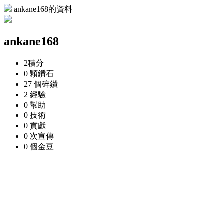
ankane168的資料
ankane168
2
積分
0 顆
鑽石
27 個
碎鑽
2
經驗
0
幫助
0
技術
0
貢獻
0 次
宣傳
0 個
金豆