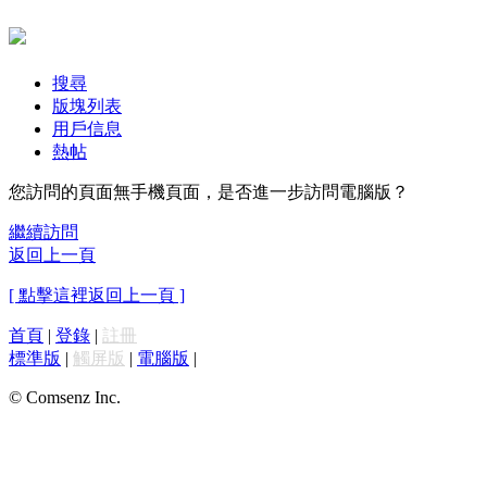
搜尋
版塊列表
用戶信息
熱帖
您訪問的頁面無手機頁面，是否進一步訪問電腦版？
繼續訪問
返回上一頁
[ 點擊這裡返回上一頁 ]
首頁
|
登錄
|
註冊
標準版
|
觸屏版
|
電腦版
|
© Comsenz Inc.