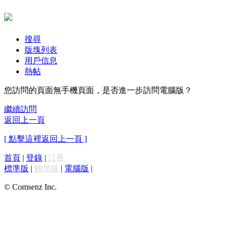
搜尋
版塊列表
用戶信息
熱帖
您訪問的頁面無手機頁面，是否進一步訪問電腦版？
繼續訪問
返回上一頁
[ 點擊這裡返回上一頁 ]
首頁
|
登錄
|
註冊
標準版
|
觸屏版
|
電腦版
|
© Comsenz Inc.