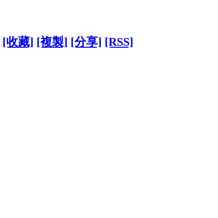
[收藏]
[複製]
[分享]
[RSS]