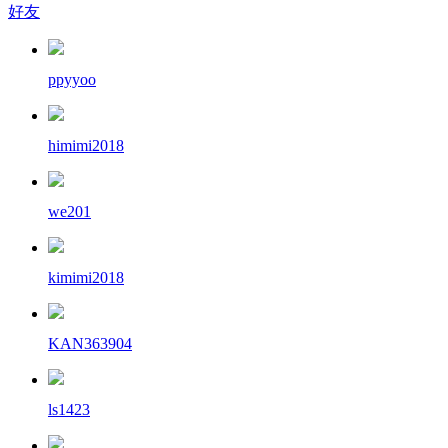
好友
ppyyoo
himimi2018
we201
kimimi2018
KAN363904
ls1423