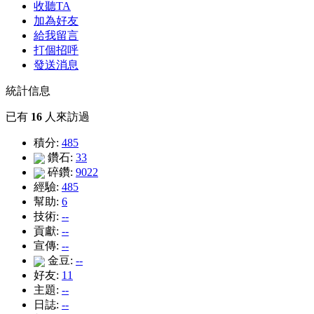
收聽TA
加為好友
給我留言
打個招呼
發送消息
統計信息
已有
16
人來訪過
積分:
485
鑽石:
33
碎鑽:
9022
經驗:
485
幫助:
6
技術:
--
貢獻:
--
宣傳:
--
金豆:
--
好友:
11
主題:
--
日誌:
--