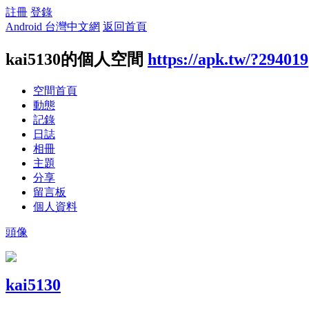
註冊
登錄
Android 台灣中文網
返回首頁
kai5130的個人空間
https://apk.tw/?294019
空間首頁
動態
記錄
日誌
相冊
主題
分享
留言板
個人資料
頭像
kai5130