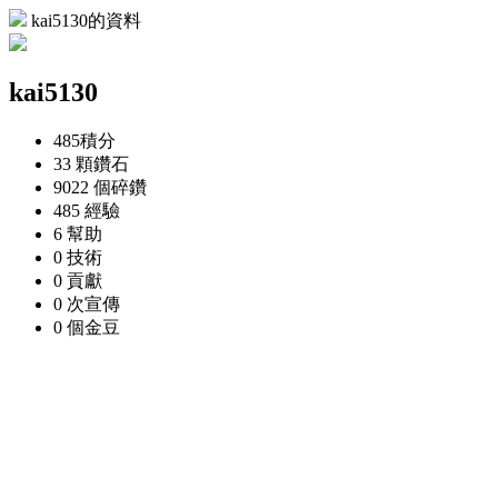
kai5130的資料
kai5130
485
積分
33 顆
鑽石
9022 個
碎鑽
485
經驗
6
幫助
0
技術
0
貢獻
0 次
宣傳
0 個
金豆