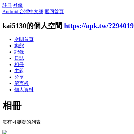
註冊
登錄
Android 台灣中文網
返回首頁
kai5130的個人空間
https://apk.tw/?294019
空間首頁
動態
記錄
日誌
相冊
主題
分享
留言板
個人資料
相冊
沒有可瀏覽的列表