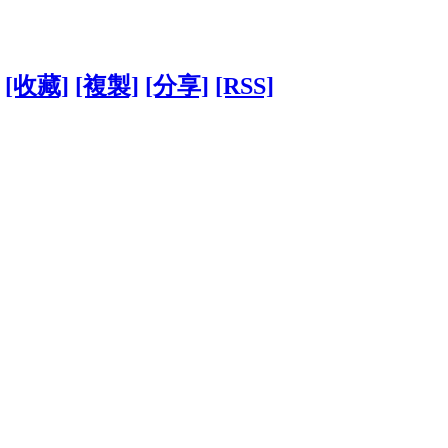
[收藏]
[複製]
[分享]
[RSS]