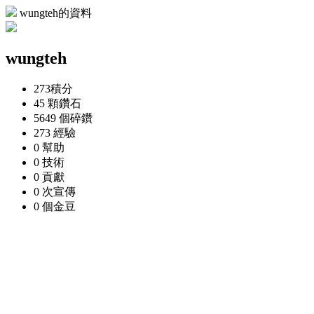
wungteh的資料
wungteh
273
積分
45 顆
鑽石
5649 個
碎鑽
273
經驗
0
幫助
0
技術
0
貢獻
0 次
宣傳
0 個
金豆