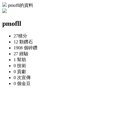
pmofll的資料
pmofll
27
積分
12 顆
鑽石
1908 個
碎鑽
27
經驗
1
幫助
0
技術
0
貢獻
0 次
宣傳
0 個
金豆