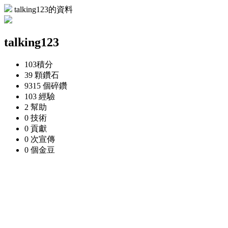
talking123的資料
talking123
103
積分
39 顆
鑽石
9315 個
碎鑽
103
經驗
2
幫助
0
技術
0
貢獻
0 次
宣傳
0 個
金豆