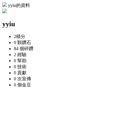
yyiu的資料
yyiu
2
積分
0 顆
鑽石
84 個
碎鑽
2
經驗
0
幫助
0
技術
0
貢獻
0 次
宣傳
0 個
金豆